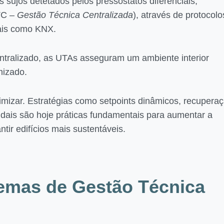
s sujos detetados pelos pressostatos diferenciais;
TC –
Gestão Técnica Centralizada
), através de protocolo
nais como KNX.
tralizado, as UTAs asseguram um ambiente interior
imizado.
imizar. Estratégias como setpoints dinâmicos, recupera
udais são hoje práticas fundamentais para aumentar a
ntir edifícios mais sustentáveis.
temas de Gestão Técnica