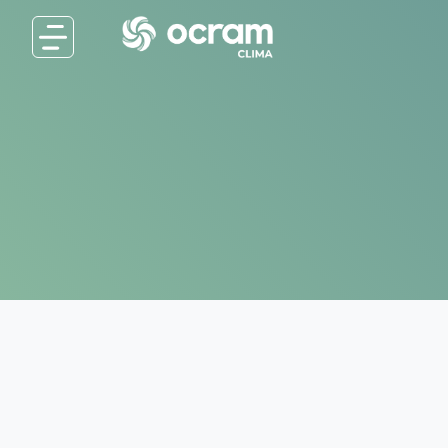
Centrale de traitement de l'Air à Détente Directe
CTA MU DX
L’CTA MU DX revitalise le système de ventilatio
investissement majeur, en garantissant la qualité 
Idéales pour la modernisation des toits, les C
matériaux de haute qualité. Elles sont compactes 
pour résister aux conditions climatiques défavor
Permet de profiter des gaines en bon état et n’a
intérieur de ventilation.