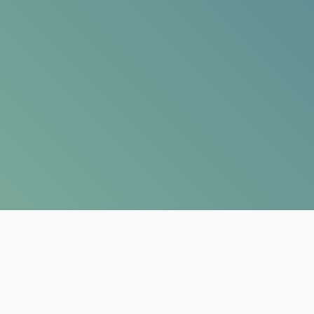
n des bâtiments sans intervention ou
de l’air intérieur et une climatisation efficace.
TA MU DX sont dotées de composants et de
et préparées pour l’installation extérieure et
ables.
 pas besoin d’interventions dans le système