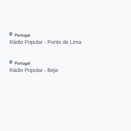
Portugal
PROJETS DE RÉFÉREN
Rádio Popular - Ponte de Lima
Portugal
Rádio Popular - Beja
TROUVEZ LA BONNE SOLUT
CONTACTEZ-NOUS