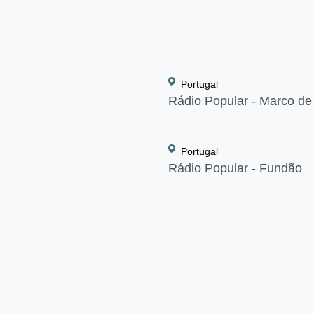
Portugal
CE
Rádio Popular - Marco d
Portugal
Rádio Popular - Fundão
ION POUR VOTRE PROJET