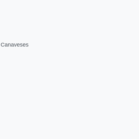
Transport et
Logistique
e Canaveses